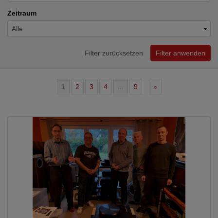
Zeitraum
Alle
Filter zurücksetzen
Filter anwenden
1
2
3
4
...
9
»