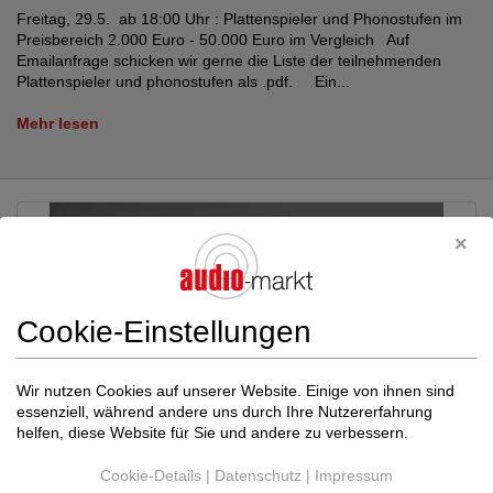
Freitag, 29.5. ab 18:00 Uhr : Plattenspieler und Phonostufen im
Preisbereich 2.000 Euro - 50.000 Euro im Vergleich Auf
Emailanfrage schicken wir gerne die Liste der teilnehmenden
Plattenspieler und phonostufen als .pdf. Ein...
Mehr lesen
Cookie-Einstellungen
Wir nutzen Cookies auf unserer Website. Einige von ihnen sind
essenziell, während andere uns durch Ihre Nutzererfahrung
helfen, diese Website für Sie und andere zu verbessern.
Cookie-Details
|
Datenschutz
|
Impressum
18.05.2026