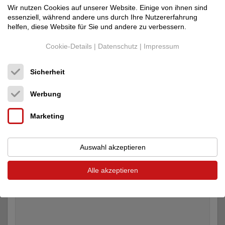
Wir nutzen Cookies auf unserer Website. Einige von ihnen sind
essenziell, während andere uns durch Ihre Nutzererfahrung
Cayin
HA-2A
helfen, diese Website für Sie und andere zu verbessern.
Kopfhörerverstärker
Neupreis: 1.598 €
Cookie-Details
|
Datenschutz
|
Impressum
Preis auf Anfrage
Sicherheit
Werbung
Marketing
Auswahl akzeptieren
Alle akzeptieren