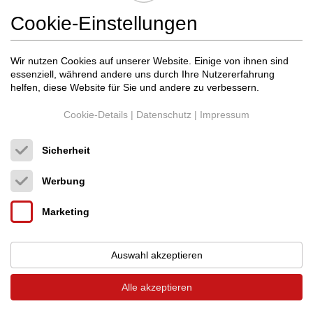
Cookie-Einstellungen
Wir nutzen Cookies auf unserer Website. Einige von ihnen sind
essenziell, während andere uns durch Ihre Nutzererfahrung
helfen, diese Website für Sie und andere zu verbessern.
Cookie-Details
|
Datenschutz
|
Impressum
Sicherheit
Werbung
Marketing
Auswahl akzeptieren
Der Titel |
Crown of Equilibrium
Alle akzeptieren
Braucht die Welt noch ein Schallplattengewicht?
Leider ja, absolut. Die CoE wurde in Zusammenarbeit mit der