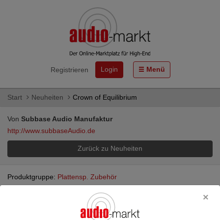
Login
Menü
Registrieren
Start
Neuheiten
Crown of Equilibrium
Von
Subbase Audio Manufaktur
http://www.subbaseAudio.de
Zurück zu Neuheiten
Produktgruppe:
Plattensp. Zubehör
Crown of Equilibrium
03.06.2026