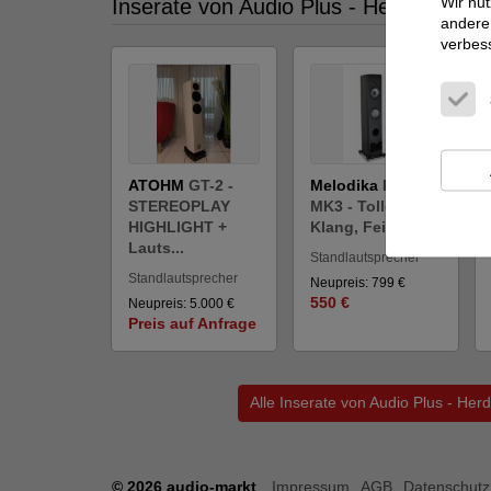
Wir nut
Inserate von Audio Plus - Herden im a
andere 
verbes
ATOHM
GT-2 -
Melodika
BL30
STEREOPLAY
MK3 - Toller
HIGHLIGHT +
Klang, Feine V...
Lauts...
Standlautsprecher
Standlautsprecher
Neupreis: 799 €
550 €
Neupreis: 5.000 €
Preis auf Anfrage
Alle Inserate von Audio Plus - He
© 2026 audio-markt
Impressum
AGB
Datenschutz