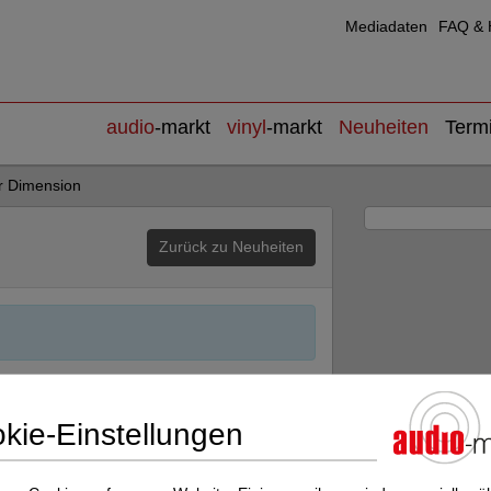
Mediadaten
FAQ & H
audio
-markt
vinyl
-markt
Neuheiten
Term
r Dimension
Zurück zu Neuheiten
Nächster Beitrag
kie-Einstellungen