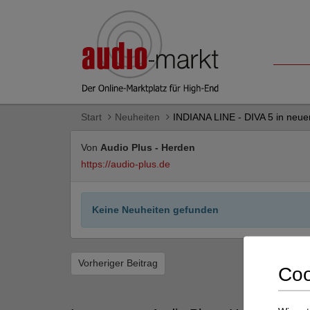
Start
Neuheiten
INDIANA LINE - DIVA 5 in neue
Von
Audio Plus - Herden
https://audio-plus.de
Keine Neuheiten gefunden
Vorheriger Beitrag
Coo