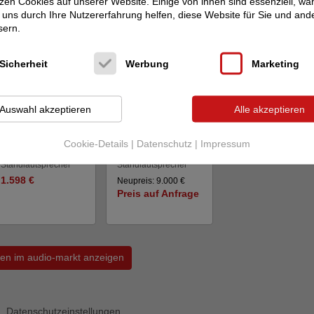
zen Cookies auf unserer Website. Einige von ihnen sind essenziell, w
udio-markt
uns durch Ihre Nutzererfahrung helfen, diese Website für Sie und and
sern.
Sicherheit
Werbung
Marketing
Auswahl akzeptieren
Alle akzeptieren
Indiana Line
DIVA
ATOHM
GT 3 -
6 - Topmodell mit
DER besondere
Cookie-Details
|
Datenschutz
|
Impressum
Tempe...
Lautsprecher f...
Standlautsprecher
Standlautsprecher
1.598 €
Neupreis: 9.000 €
Preis auf Anfrage
rden im audio-markt anzeigen
Datenschutzeinstellungen