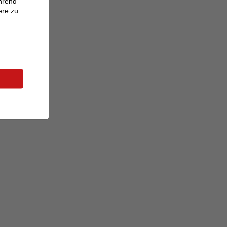
ährend
ere zu