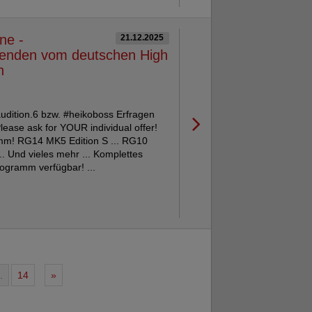
ne -
21.12.2025
genden vom deutschen High
n
udition.6 bzw. #heikoboss Erfragen
lease ask for YOUR individual offer!
mm! RG14 MK5 Edition S ... RG10
. Und vieles mehr ... Komplettes
ogramm verfügbar! ...
.
14
»