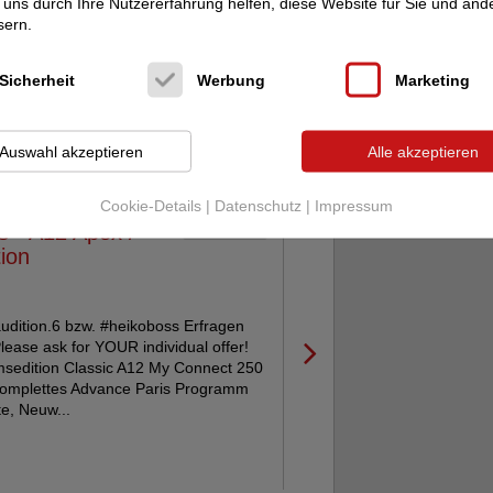
uns durch Ihre Nutzererfahrung helfen, diese Website für Sie und and
udition.6 bzw. #heikoboss Erfragen
sern.
lease ask for YOUR individual offer!
mm! RG14 MK5 Edition S ... RG10
. Und vieles mehr ... Komplettes
Sicherheit
Werbung
Marketing
ogramm verfügbar! ...
Auswahl akzeptieren
Alle akzeptieren
Cookie-Details
|
Datenschutz
|
Impressum
s - A12 Apex /
18.04.2026
ion
udition.6 bzw. #heikoboss Erfragen
lease ask for YOUR individual offer!
sedition Classic A12 My Connect 250
omplettes Advance Paris Programm
e, Neuw...