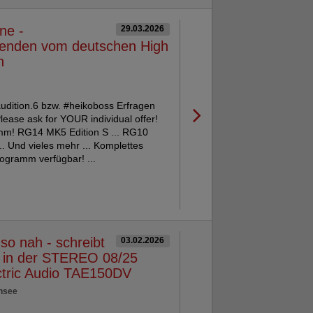
ne -
29.03.2026
genden vom deutschen High
n
udition.6 bzw. #heikoboss Erfragen
lease ask for YOUR individual offer!
mm! RG14 MK5 Edition S ... RG10
. Und vieles mehr ... Komplettes
ogramm verfügbar! ...
o nah - schreibt
03.02.2026
 in der STEREO 08/25
ctric Audio TAE150DV
ensee