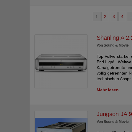
1
2
3
4
..
Shanling A 2
Von Sound & Movie
Top Vollverstärker 
End Liga! Weltweit
Kanalgetrennte und
völlig getrennten N
technischen Anspr.
Mehr lesen
Jungson JA 
Von Sound & Movie