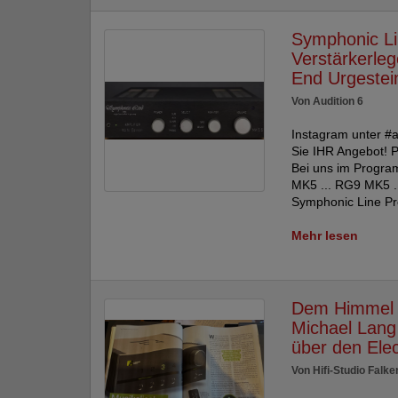
Symphonic Li
Verstärkerle
End Urgestei
Von Audition 6
Instagram unter #a
Sie IHR Angebot! P
Bei uns im Progra
MK5 ... RG9 MK5 ..
Symphonic Line Pr
Mehr lesen
Dem Himmel s
Michael Lang
über den Ele
Von Hifi-Studio Falk