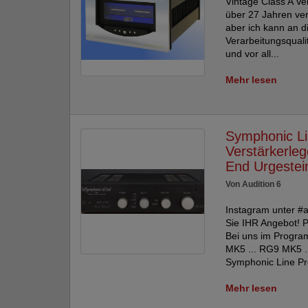
Vintage Class A V
über 27 Jahren ver
aber ich kann an d
Verarbeitungsqualit
und vor all...
Mehr lesen
Symphonic Li
Verstärkerle
End Urgestei
Von Audition 6
Instagram unter #a
Sie IHR Angebot! P
Bei uns im Progra
MK5 ... RG9 MK5 ..
Symphonic Line Pr
Mehr lesen