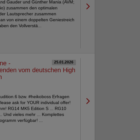
and Gauder und Günther Mania (AVM;
io) zusammen den optimalen
uder Lautsprecher zusammen
man von einem doppelten Geniestreich
aben den Vollverstä...
ne -
25.01.2026
genden vom deutschen High
n
udition.6 bzw. #heikoboss Erfragen
lease ask for YOUR individual offer!
mm! RG14 MK5 Edition S ... RG10
. Und vieles mehr ... Komplettes
ogramm verfügbar! ...