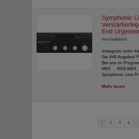
Symphonic Li
Verstärkerle
End Urgestei
Von Audition 6
Instagram unter #a
Sie IHR Angebot! P
Bei uns im Progra
MK5 ... RG9 MK5 ..
Symphonic Line Pr
Mehr lesen
1
2
3
4
..