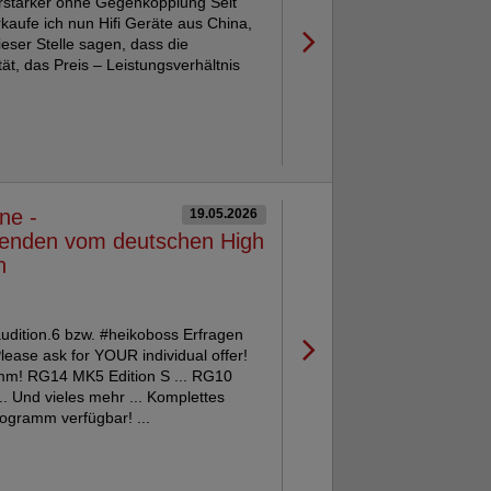
erstärker ohne Gegenkopplung Seit
kaufe ich nun Hifi Geräte aus China,
ieser Stelle sagen, dass die
ät, das Preis – Leistungsverhältnis
ne -
19.05.2026
genden vom deutschen High
n
udition.6 bzw. #heikoboss Erfragen
lease ask for YOUR individual offer!
mm! RG14 MK5 Edition S ... RG10
. Und vieles mehr ... Komplettes
ogramm verfügbar! ...