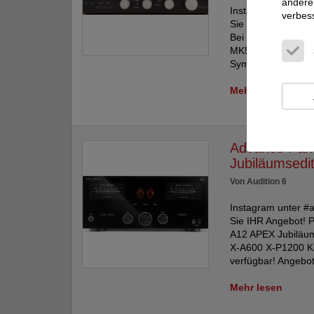
andere 
Instagram unter #a
verbes
Sie IHR Angebot! P
Bei uns im Progra
MK5 ... RG9 MK5 ..
Symphonic Line Pr
Mehr lesen
Advance Pari
Jubiläumsedit
Von Audition 6
Instagram unter #a
Sie IHR Angebot! P
A12 APEX Jubiläum
X-A600 X-P1200 K
verfügbar! Angebot
Mehr lesen