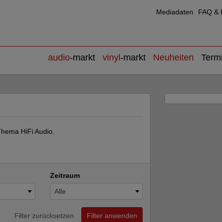
Mediadaten
FAQ & H
audio
-markt
vinyl
-markt
Neuheiten
Term
Thema HiFi Audio.
Zeitraum
Alle
Filter zurücksetzen
Filter anwenden