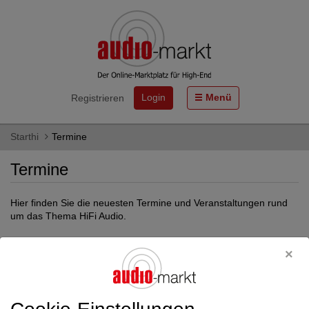
Login
Menü
Registrieren
Starthi
Termine
Termine
Hier finden Sie die neuesten Termine und Veranstaltungen rund
um das Thema HiFi Audio.
Filter
Produktgruppe
Alle Kategorien