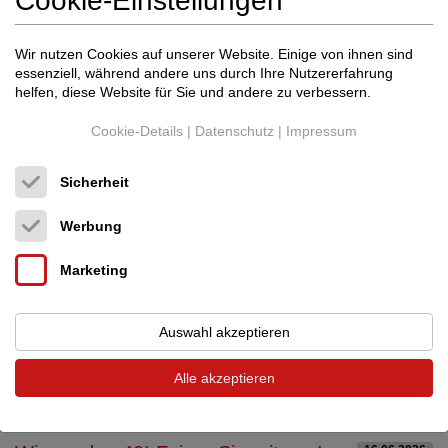
Cookie-Einstellungen
Zeitraum
Wir nutzen Cookies auf unserer Website. Einige von ihnen sind
Alle
essenziell, während andere uns durch Ihre Nutzererfahrung
helfen, diese Website für Sie und andere zu verbessern.
Termine vom Händler DIPOLSTUDIO
Cookie-Details
|
Datenschutz
|
Impressum
Filter zurücksetzen
Filter anwenden
Sicherheit
Werbung
Marketing
Auswahl akzeptieren
Alle akzeptieren