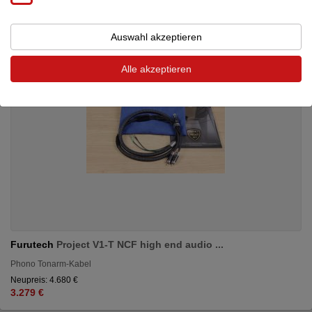
Auswahl akzeptieren
Alle akzeptieren
Furutech
Project V1-T NCF high end audio ...
Phono Tonarm-Kabel
Neupreis: 4.680 €
3.279 €