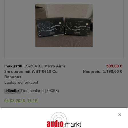
Inakustik
LS-204 XL Micro Airm
599,00 €
3m stereo mit WBT 0610 Cu
Neupreis: 1.198,00 €
Bananas
Lautsprecherkabel
Deutschland (79098)
Händler
04.08.2026, 16:19
Wir sind ein Hifi-Studio in der Freiburger Innenstadt (TOP40 Hifi-
Händler 2022/2023, STEREO Premium Partner ...