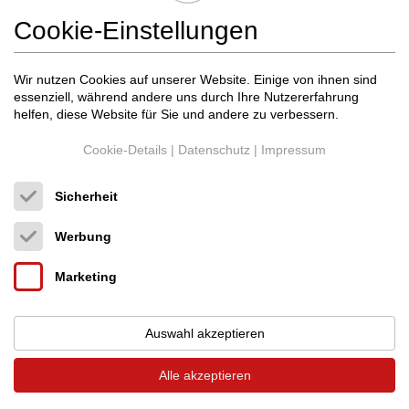
Cookie-Einstellungen
Wir nutzen Cookies auf unserer Website. Einige von ihnen sind
essenziell, während andere uns durch Ihre Nutzererfahrung
helfen, diese Website für Sie und andere zu verbessern.
Cookie-Details
|
Datenschutz
|
Impressum
Sicherheit
Werbung
B&W
804D4 Piano schwarz, aus
11.990,00 €
unserer Ausstellung, komplett mit
Neupreis: 16.000,00 €
OVP+Zubehör
Marketing
Standlautsprecher
Deutschland (79098)
Händler
Auswahl akzeptieren
28.07.2026, 18:21
Alle akzeptieren
PAARPREIS! Wir sind ein Hifi-Studio in der Freiburger Innenstadt
(TOP40 Hifi-Händler 2022/2023, STEREO ...