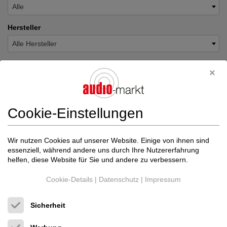
Alle
Hersteller
Alle Hersteller
Inserats-Art
Alle Arten
Bezeichnung
Cookie-Einstellungen
Benutzertyp
Wir nutzen Cookies auf unserer Website. Einige von ihnen sind
essenziell, während andere uns durch Ihre Nutzererfahrung
Alle
helfen, diese Website für Sie und andere zu verbessern.
Preis
Cookie-Details
|
Datenschutz
|
Impressum
Sicherheit
Land