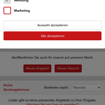
Werbung
Alle Länder
PLZ
Marketing
Auswahl akzeptieren
Inserate des Benutzers sebgrappa
Alle akzeptieren
Filter zurücksetzen
Filter anwenden
Veröffentlichen Sie auch Ihr Inserat auf unserem Markt.
Neues Angebot
Neues Gesuch
Keine
Sortieren nach:
Neueste
Suchergebnisse
Leider gibt es keine passenden Angebote zu Ihrer Eingabe.
Möchten Sie ein Gesuch erstellen?