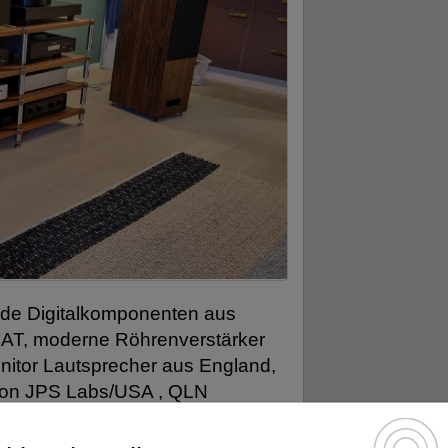
ende Digitalkomponenten aus
(BAT, moderne Röhrenverstärker
itor Lautsprecher aus England,
von JPS Labs/USA , QLN
 Transistorverstärker und eine
 High End Racks aus der