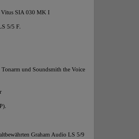
r Vitus SIA 030 MK I
LS 5/5 F.
 Tonarm und Soundsmith the Voice
er
P).
 altbewährten Graham Audio LS 5/9