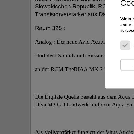
Coo
Slowakischen Republik, RCM Phonostu
Transistorverstärker aus Dänemark prä
Wir nut
andere 
Raum 325 :
verbes
Analog : Der neue Avid Acutus Dark Iron
Und dem Soundsmith Sussuro MK II MI 
an der RCM TheRIAA MK 2 Phonostufe.
Die Digitale Quelle besteht aus dem Aqu
Diva M2 CD Laufwerk und dem Aqua Fo
Als Vollverstärker fungiert der Vitus Aud