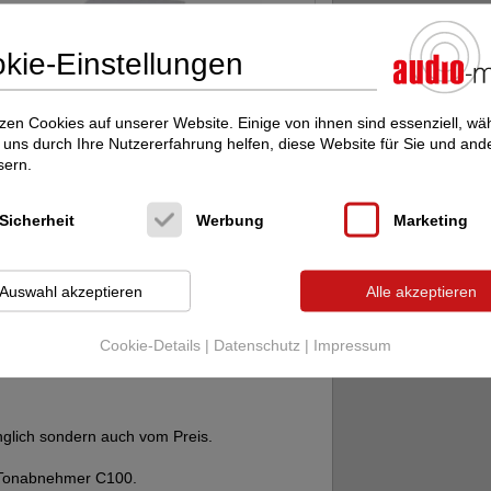
kie-Einstellungen
zen Cookies auf unserer Website. Einige von ihnen sind essenziell, w
uns durch Ihre Nutzererfahrung helfen, diese Website für Sie und and
sern.
Sicherheit
Werbung
Marketing
Auswahl akzeptieren
Alle akzeptieren
Cookie-Details
|
Datenschutz
|
Impressum
teiger Plattenspieler und Elektronik
nglich sondern auch vom Preis.
m Tonabnehmer C100.