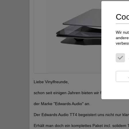
Coo
Wir nut
andere 
verbes
Liebe Vinylfreunde,
schon seit einigen Jahren bieten wir für analoge Eins
der Marke "Edwards Audio" an.
Der Edwards Audio TT4 begeistert uns nicht nur kla
Erhält man doch ein komplettes Paket incl. solide