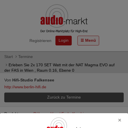
Login
Menü
Registrieren
Start
Termine
Erleben Sie 2x 170 SET Watt mit der NAT Magma EVO auf
der FAS in Wien , Raum 0.16, Ebene 0
Von
Hifi-Studio Falkensee
http://www.berlin-hifi.de
Zurück zu Termine
Produktgruppe:
Röhren - Vor- / End - Kombi
Erleben Sie 2x 170 SET Watt mit der