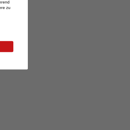
ährend
ere zu