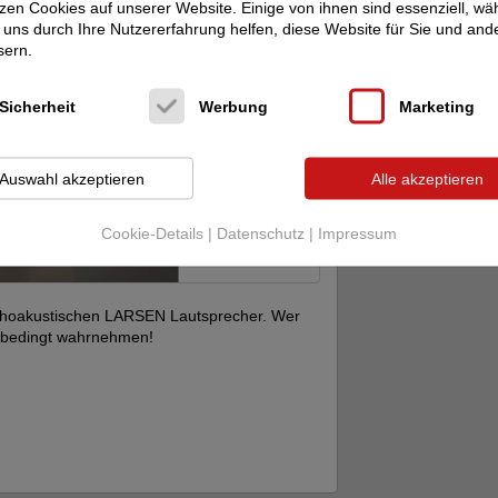
zen Cookies auf unserer Website. Einige von ihnen sind essenziell, w
uns durch Ihre Nutzererfahrung helfen, diese Website für Sie und and
sern.
Sicherheit
Werbung
Marketing
Auswahl akzeptieren
Alle akzeptieren
Cookie-Details
|
Datenschutz
|
Impressum
rthoakustischen LARSEN Lautsprecher. Wer
 unbedingt wahrnehmen!