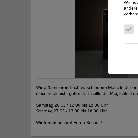
Wir nut
andere 
verbes
Wir präsentieren Euch verschiedene Modelle der o
diese noch nicht gehört hat, sollte die Möglichkeit
Samstag 26.03 / 12.00 bis 18.00 Uhr
Sonntag 27.03 / 13.00 bis 18.00 Uhr
Wir freuen uns auf Euren Besuch!