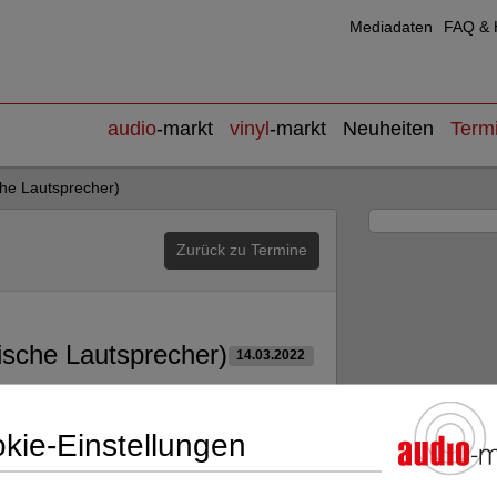
Mediadaten
FAQ & H
audio
-markt
vinyl
-markt
Neuheiten
Term
he Lautsprecher)
Zurück zu Termine
sche Lautsprecher)
14.03.2022
kie-Einstellungen