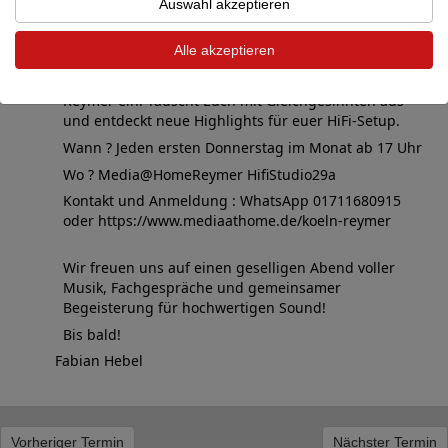
Auswahl akzeptieren
Studio29A bei
Media@Home Reymer
Liebe Musik und HiFi Freunde
Alle akzeptieren
wir laden Euch herzlich zu unserem monatlichen
HiFi-Stammtisch im HifiStudio29A bei Media@Home
Reymer ein! Tauscht Euch mit Gleichgesinnten aus
und entdeckt neue Highlights für euer HiFi-Setup.
Wann ? Jeden ersten Donnerstag im Monat ab 17 Uhr
Wo ? Media@HomeReymer HifiStudio29a
Kontakt und Anmeldung : WhatsApp 01711680915
oder https://www.mediaathome.de/koeln-reymer
Wir freuen uns auf einen geselligen Abend voller
Musik, Fachgespräche und gemeinsamer
Begeisterung für hochwertigen Sound!
Bis bald!
Fabian Hebel
Vorheriger Termin
Nächster Termin