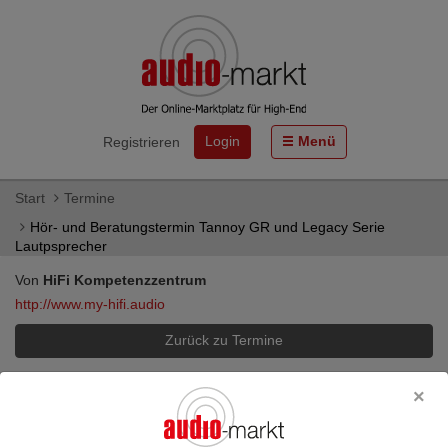
Login
Menü
Registrieren
Start
Termine
Hör- und Beratungstermin Tannoy GR und Legacy Serie
Lautpsprecher
Von
HiFi Kompetenzzentrum
http://www.my-hifi.audio
Zurück zu Termine
Produktgruppe:
Alle
Hör- und Beratungstermin Tannoy GR