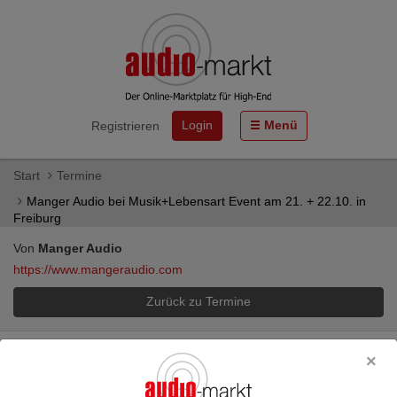
Login
Menü
Registrieren
Start
Termine
Manger Audio bei Musik+Lebensart Event am 21. + 22.10. in
Freiburg
Von
Manger Audio
https://www.mangeraudio.com
Zurück zu Termine
Produktgruppe:
Alle
Manger Audio bei Musik+Lebensart