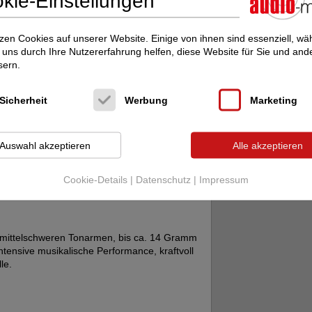
kie-Einstellungen
zen Cookies auf unserer Website. Einige von ihnen sind essenziell, w
uns durch Ihre Nutzererfahrung helfen, diese Website für Sie und and
sern.
Sicherheit
Werbung
Marketing
Auswahl akzeptieren
Alle akzeptieren
Cookie-Details
|
Datenschutz
|
Impressum
mittelschweren Tonarmen, bis ca. 14 Gramm
ntensive musikalische Performance, kraftvoll
le.