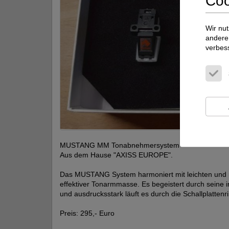
Coo
Wir nut
andere 
verbes
MUSTANG MM Tonabnehmersystem
Aus dem Hause "AXISS EUROPE".
Das MUSTANG System harmoniert mit leichten und 
effektiver Tonarmmasse. Es begeistert durch seine i
und ausdrucksstark läuft es durch die Schallplattenril
Preis: 295,- Euro