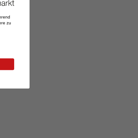
ährend
ere zu