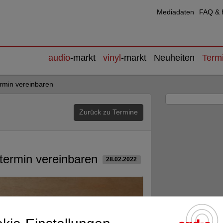
Mediadaten
FAQ & H
audio
-markt
vinyl
-markt
Neuheiten
Term
rmin vereinbaren
Zurück zu Termine
termin vereinbaren
28.02.2022