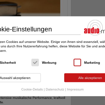
kie-Einstellungen
zen Cookies auf unserer Website. Einige von ihnen sind essenziell, w
uns durch Ihre Nutzererfahrung helfen, diese Website für Sie und and
sern.
Sicherheit
Werbung
Marketing
und Audio (6/21) unsere Begeisterung
Auswahl akzeptieren
Alle akzeptieren
ermin mit uns!
Cookie-Details
|
Datenschutz
|
Impressum
mittelschweren Tonarmen, bis ca. 14 Gramm
ntensive musikalische Performance, kraftvoll
le.