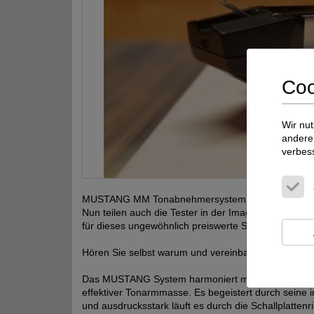
Coo
Wir nut
andere 
verbes
MUSTANG MM Tonabnehmersystem
Nun teilen auch die Tester in der Image Hifi (3/21) 
für dieses ungewöhnlich preiswerte System.
Hören Sie selbst warum und vereinbaren einen Hört
Das MUSTANG System harmoniert mit leichten und 
effektiver Tonarmmasse. Es begeistert durch seine i
und ausdrucksstark läuft es durch die Schallplattenril