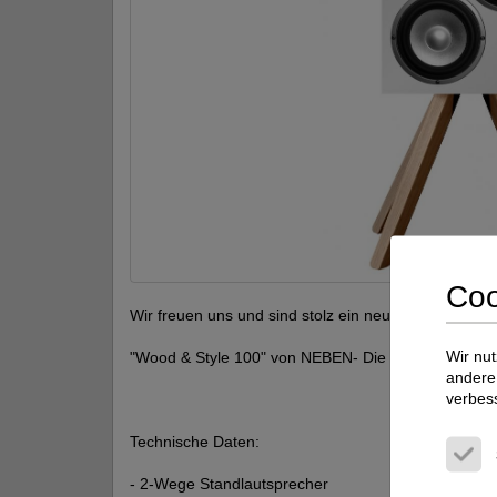
Coo
Wir freuen uns und sind stolz ein neues Lautspreche
Wir nut
"Wood & Style 100" von NEBEN- Die Lautsprecherm
andere 
verbes
Technische Daten:
- 2-Wege Standlautsprecher