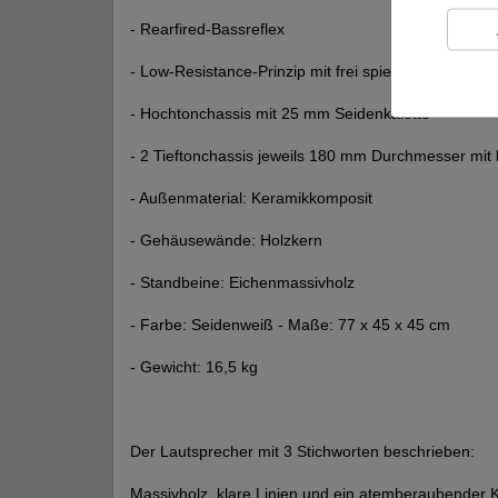
- Rearfired-Bassreflex
- Low-Resistance-Prinzip mit frei spielendem Tiefmit
- Hochtonchassis mit 25 mm Seidenkalotte
- 2 Tieftonchassis jeweils 180 mm Durchmesser mi
- Außenmaterial: Keramikkomposit
- Gehäusewände: Holzkern
- Standbeine: Eichenmassivholz
- Farbe: Seidenweiß - Maße: 77 x 45 x 45 cm
- Gewicht: 16,5 kg
Der Lautsprecher mit 3 Stichworten beschrieben:
Massivholz, klare Linien und ein atemberaubender 