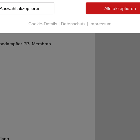
Auswahl akzeptieren
Alle akzeptieren
teltönern
Cookie-Details
|
Datenschutz
|
Impressum
t bedampfter PP- Membran
Klang