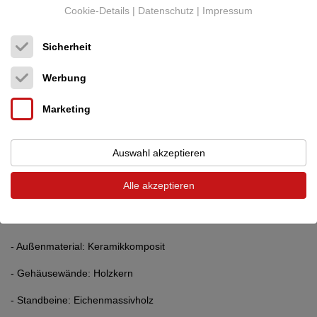
präsentieren zu dürfen.
Cookie-Details
|
Datenschutz
|
Impressum
Den "Wood & Style 100" der NEBEN-Lautsprechermanufaktur aus
Siegen.
Sicherheit
Vorab einige Technische Daten:
Werbung
- 2-Wege Standlautsprecher
Marketing
- Rearfired-Bassreflex
- Low-Resistance-Prinzip mit frei spielendem Tiefmitteltönern
Auswahl akzeptieren
- Hochtonchassis mit 25 mm Seidenkalotte
Alle akzeptieren
- 2 Tieftonchassis jeweils 180 mm Durchmesser mit bedampfter
PP- Membran
- Außenmaterial: Keramikkomposit
- Gehäusewände: Holzkern
- Standbeine: Eichenmassivholz