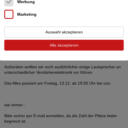
Werbung
Lautsprecher im Vergleich MK 2.
Marketing
unser letzter Hörabend : Lautsprecher im Vergleich hat großen
Spaß gemacht, aber aus zeitlichen Gründen sind gerade bei den
etwas hochwertigen Lautsprechern gar nicht mehr alle dran
Auswahl akzeptieren
gekommen.
Alle akzeptieren
Außerdem sind wichtige Lautsprecher, wie die Neue Graham
Audio LS 5/5 oder die Living Voice OBX RW neu bei uns
reingekommen.
Außerdem wollten wir noch ausführlicher einige Lautsprecher an
unterschiedlicher Verstärkerelektronik vor führen.
Das Alles passiert am Freitag, 13.12. ab 19:00 Uhr bei uns.
wie immer :
Bitte vorher per E-mail anmelden, da die Zahl der Plätze leider
begrenzt ist.