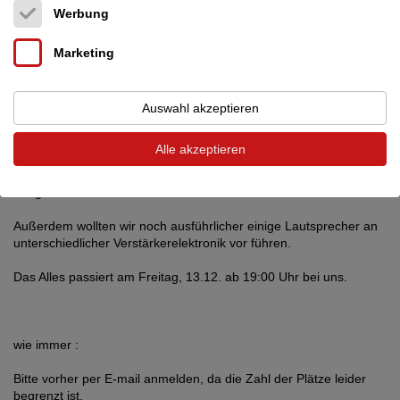
Lautsprecher im Vergleich MK 2/ wie klingt ein guter Lautsprecher
Werbung
an unterschiedlicher Verstärkerelektronik ?
Marketing
unser letzter Hörabend : Lautsprecher im Vergleich hat großen
Spaß gemacht, aber aus zeitlichen Gründen sind gerade bei den
etwas hochwertigen Lautsprechern gar nicht mehr alle dran
Auswahl akzeptieren
gekommen.
Alle akzeptieren
Außerdem sind wichtige Lautsprecher, wie die Neue Graham
Audio LS 5/5 oder die Living Voice OBX RW neu bei uns
reingekommen.
Außerdem wollten wir noch ausführlicher einige Lautsprecher an
unterschiedlicher Verstärkerelektronik vor führen.
Das Alles passiert am Freitag, 13.12. ab 19:00 Uhr bei uns.
wie immer :
Bitte vorher per E-mail anmelden, da die Zahl der Plätze leider
begrenzt ist.