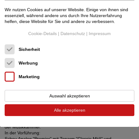
Wir nutzen Cookies auf unserer Website. Einige von ihnen sind
essenziell, während andere uns durch Ihre Nutzererfahrung
helfen, diese Website für Sie und andere zu verbessern.
Cookie-Details
|
Datenschutz
|
Impressum
Sicherheit
Werbung
Marketing
Auswahl akzeptieren
Alle akzeptieren
Seit nunmehr 5 Jahren drehen Scheu Laufwerke ihre Runden in
der Musikkammer.
In der Vorführung:
Scheu Analog "Premier" mit Tonarm "Classic MkII" und