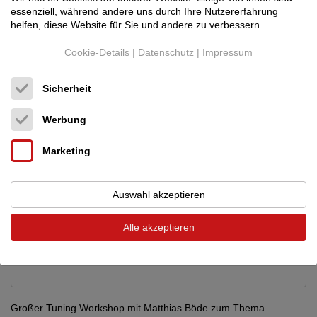
essenziell, während andere uns durch Ihre Nutzererfahrung
helfen, diese Website für Sie und andere zu verbessern.
30.11.2023
Cookie-Details
|
Datenschutz
|
Impressum
Sicherheit
Werbung
Marketing
Auswahl akzeptieren
Alle akzeptieren
Großer Tuning Workshop mit Matthias Böde zum Thema