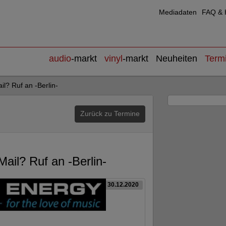
Mediadaten
FAQ & H
audio
-markt
vinyl
-markt
Neuheiten
Term
l? Ruf an -Berlin-
Zurück zu Termine
ail? Ruf an -Berlin-
30.12.2020