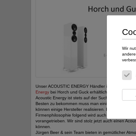
Coo
Wir nut
andere 
verbes
Unser ACOUSTIC ENERGY Händler in Berlin. Das H
Energy
bei Horch und Guck erhältlich.
Acoustic Energy ist stets auf der Suche nach kompe
Besten zu bekommen muss man einiges machen. De
können einige Hersteller realisieren. Es geht aber u
Firmenphilosophie folgend wird auch die Auswahl de
vorangetrieben. Wir sind stolz jetzt auch einen Acou
können.
Jürgen Beer & sein Team bieten in gemütlicher Atm