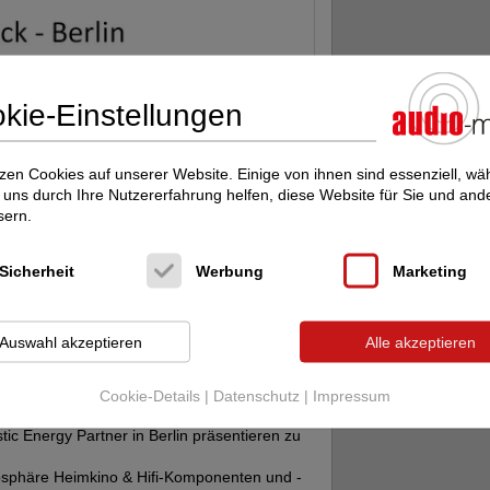
kie-Einstellungen
zen Cookies auf unserer Website. Einige von ihnen sind essenziell, w
uns durch Ihre Nutzererfahrung helfen, diese Website für Sie und and
sern.
Sicherheit
Werbung
Marketing
ifi Lautsprecher Programm von
Acoustic
Auswahl akzeptieren
Alle akzeptieren
tenten und engagierten Hifi-Händlern. Um die
nn einen sehr gut klingenden
Lautsprecher
m mehr: z.B. Fairer Preis und Service. Dieser
Cookie-Details
|
Datenschutz
|
Impressum
r richtigen
Hifihändler
unsererseits
stic Energy Partner in Berlin präsentieren zu
osphäre Heimkino & Hifi-Komponenten und -