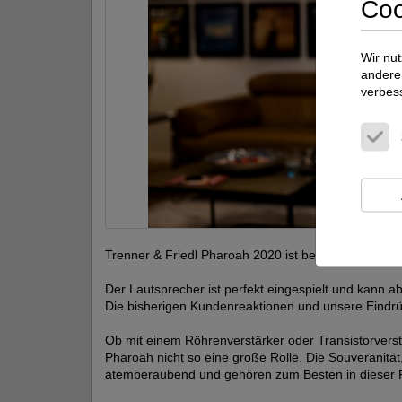
Coo
Wir nut
andere 
verbes
Trenner & Friedl Pharoah 2020 ist bei Aktivstudio vor
Der Lautsprecher ist perfekt eingespielt und kann a
Die bisherigen Kundenreaktionen und unsere Eindrü
Ob mit einem Röhrenverstärker oder Transistorverstä
Pharoah nicht so eine große Rolle. Die Souveränität
atemberaubend und gehören zum Besten in dieser P