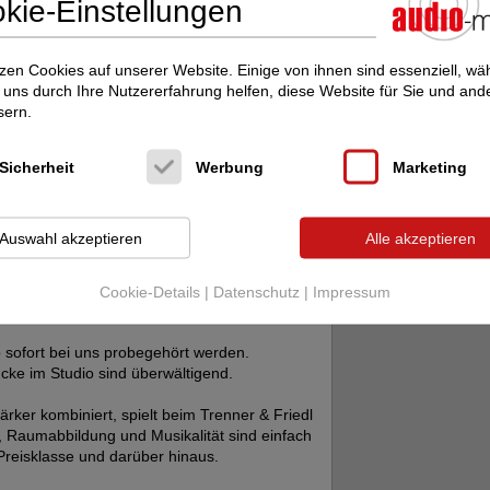
kie-Einstellungen
zen Cookies auf unserer Website. Einige von ihnen sind essenziell, w
uns durch Ihre Nutzererfahrung helfen, diese Website für Sie und and
sern.
Sicherheit
Werbung
Marketing
Auswahl akzeptieren
Alle akzeptieren
Cookie-Details
|
Datenschutz
|
Impressum
führbereit!
b sofort bei uns probegehört werden.
cke im Studio sind überwältigend.
rker kombiniert, spielt beim Trenner & Friedl
, Raumabbildung und Musikalität sind einfach
reisklasse und darüber hinaus.