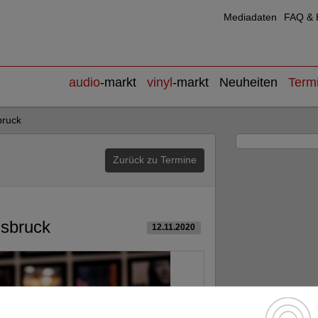
Mediadaten
FAQ & H
audio
-markt
vinyl
-markt
Neuheiten
Term
bruck
Zurück zu Termine
nsbruck
12.11.2020