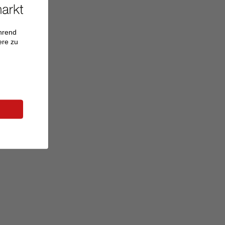
ährend
ere zu