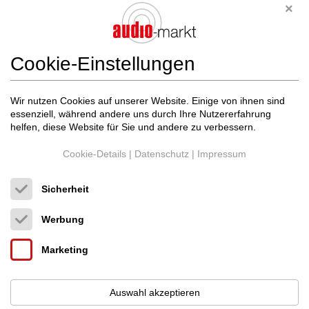
Analogforum Moers dieses
Wochenende
09.04.2024
Cookie-Einstellungen
Wir nutzen Cookies auf unserer Website. Einige von ihnen sind
essenziell, während andere uns durch Ihre Nutzererfahrung
helfen, diese Website für Sie und andere zu verbessern.
Cookie-Details
|
Datenschutz
|
Impressum
Sicherheit
Werbung
Marketing
Auswahl akzeptieren