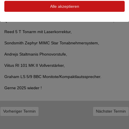
Alle akzeptieren
Wir haben im Raum 006 vorgeführt :
Quelle : Reed Muse 1 c friction Laufwerk mit Reibradantrieb,
Reed 5 T Tonarm mit Laserkorrektur,
Sondsmith Zephyr MIMC Star Tonabnehmersystem,
Andrejs Staltmanis Phonovorstufe,
Viitus RI 101 MK II Vollverstärker,
Graham LS 5/9 BBC Monitote/Kompaktlautssprecher.
Gerne 2025 wieder !
Vorheriger Termin
Nächster Termin