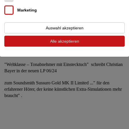
Den Testbericht können wir Euch gerne auf Email Anforderung
Marketing
als .pdf zu senden.
Auswahl akzeptieren
---------------------------------------------------------------
Alle akzeptieren
"Weltklasse – Tonabnehmer mit Einstecktuch" schreibt Christian
Bayer in der neuen LP 06/24
zum Soundsmith Sussuro Gold MK II Limited ..." für den
erfahrener Hörer, der keine künstlichen Extra-Simulationen mehr
braucht" .