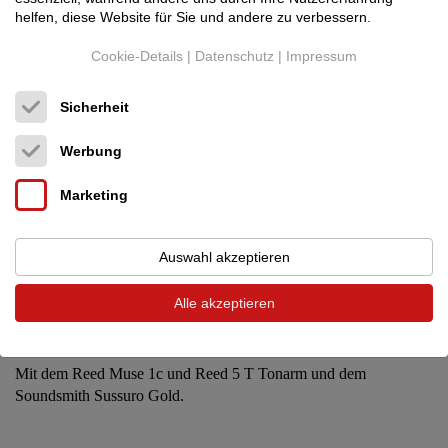
Dieser Verstärker spielt mitreißend musikalisch.
helfen, diese Website für Sie und andere zu verbessern.
Cookie-Details
|
Datenschutz
|
Impressum
Sicherheit
Werbung
Marketing
Auswahl akzeptieren
Gespielt wird nur analog.
Alle akzeptieren
Mit dem Reed Muse 1c und Reed 5 T Tonarm und dem
Soundsmith Sussuro Gold.