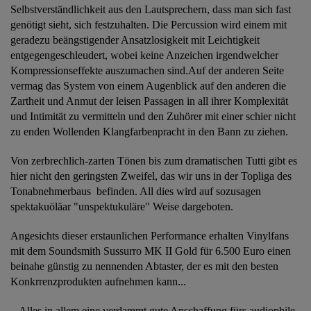
Selbstverständlichkeit aus den Lautsprechern, dass man sich fast
genötigt sieht, sich festzuhalten. Die Percussion wird einem mit
geradezu beängstigender Ansatzlosigkeit mit Leichtigkeit
entgegengeschleudert, wobei keine Anzeichen irgendwelcher
Kompressionseffekte auszumachen sind.Auf der anderen Seite
vermag das System von einem Augenblick auf den anderen die
Zartheit und Anmut der leisen Passagen in all ihrer Komplexität
und Intimität zu vermitteln und den Zuhörer mit einer schier nicht
zu enden Wollenden Klangfarbenpracht in den Bann zu ziehen.
Von zerbrechlich-zarten Tönen bis zum dramatischen Tutti gibt es
hier nicht den geringsten Zweifel, das wir uns in der Topliga des
Tonabnehmerbaus befinden. All dies wird auf sozusagen
spektakuöläar "unspektukuläre" Weise dargeboten.
Angesichts dieser erstaunlichen Performance erhalten Vinylfans
mit dem Soundsmith Sussurro MK II Gold für 6.500 Euro einen
beinahe günstig zu nennenden Abtaster, der es mit den besten
Konkrrenzprodukten aufnehmen kann...
...Alles in allem eine verdammt gute Anschaffung fürs audiophile