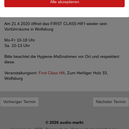
Alle akzeptieren
Es gibt wieder das volle Programm von Hifi, u.a.
Acoustic Energy
zu kaufen und nicht zur zu bestaunen.
Kommt vorbei.
Am 21.4.2020 öffnet das FIRST CLASS HIFI wieder sein
Vorführräume in Wolfsburg
Mo-Fr 10-18 Uhr
Sa. 10-13 Uhr
Bitte beachtet die Hygiene-Maßnahmen vor Ort und respektiert
diese.
Veranstaltungsort:
First Class Hifi
, Zum Hehliger Holz 33,
Wolfsburg
Vorheriger Termin
Nächster Termin
© 2026 audio-markt