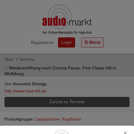
Login
Menü
Registrieren
Start
Termine
Wiedereröffnung nach Corona-Pause: First Classs Hifi in
Wolfsburg
Von
Acoustic Energy
http://www.mad-hifi.de
Zurück zu Termine
Produktgruppe:
Lautsprecher, Kopfhörer
Wiedereröffnung nach Corona-Pause: