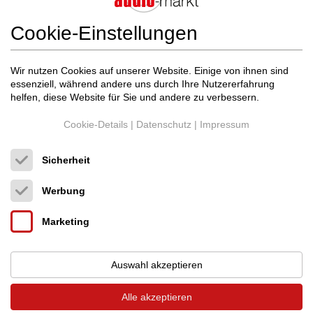
Speaker Selection Kassel
Cookie-Einstellungen
24.04.2020
Wir nutzen Cookies auf unserer Website. Einige von ihnen sind
essenziell, während andere uns durch Ihre Nutzererfahrung
helfen, diese Website für Sie und andere zu verbessern.
Cookie-Details
|
Datenschutz
|
Impressum
Sicherheit
Werbung
Marketing
Auswahl akzeptieren
Alle akzeptieren