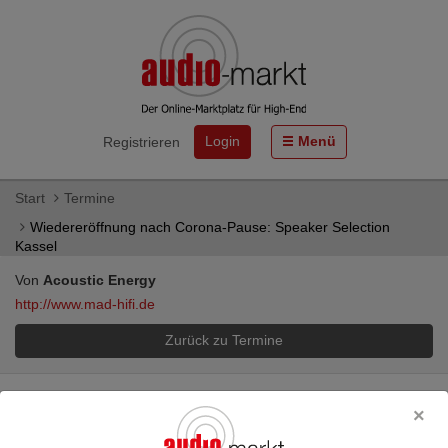
Login
Menü
Registrieren
Start
Termine
Wiedereröffnung nach Corona-Pause: Speaker Selection
Kassel
Von
Acoustic Energy
http://www.mad-hifi.de
Zurück zu Termine
Produktgruppe:
Lautsprecher, Kopfhörer
Wiedereröffnung nach Corona-Pause: