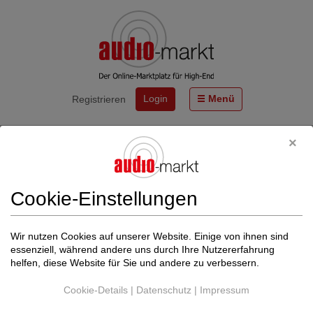
Login
Menü
Registrieren
Start
Termine
WOLF VON LANGA® Lautsprecher WVL 11620 ORGANIC.
Eine Liebeserklärung an den Klang.
Cookie-Einstellungen
Von
High-End-Audio
https://wolfvonlanga.de
Wir nutzen Cookies auf unserer Website. Einige von ihnen sind
Zurück zu Termine
essenziell, während andere uns durch Ihre Nutzererfahrung
helfen, diese Website für Sie und andere zu verbessern.
Der Termin konnte nicht gefunden werden.
Cookie-Details
|
Datenschutz
|
Impressum