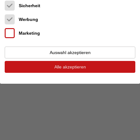
Sicherheit
Vorheriger Termin
Nächster Termin
Werbung
Marketing
© 2026 audio-markt
Impressum
AGB
Datenschutz
Datenschutzeinstellungen
Auswahl akzeptieren
Alle akzeptieren