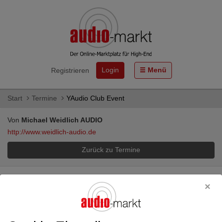
Login
Menü
Registrieren
Start
Termine
YAudio Club Event
Von
Michael Weidlich AUDIO
http://www.weidlich-audio.de
Zurück zu Termine
Produktgruppe:
Hörtermin
YAudio Club Event
09.07.2023