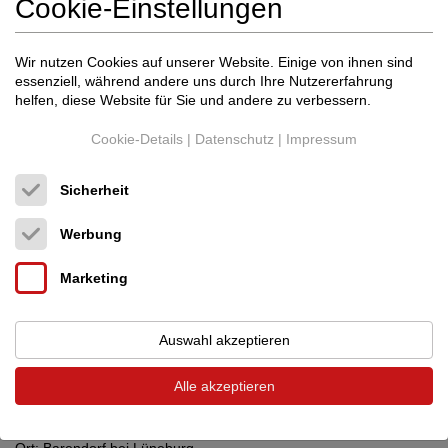
Cookie-Einstellungen
Wir nutzen Cookies auf unserer Website. Einige von ihnen sind
essenziell, während andere uns durch Ihre Nutzererfahrung
helfen, diese Website für Sie und andere zu verbessern.
Cookie-Details
|
Datenschutz
|
Impressum
Sicherheit
Werbung
Marketing
Auswahl akzeptieren
Alle akzeptieren
Im Rahmen des YAudio Clubs präsentieren wir das neue
Lautsprechermodell C3 von Weidlich AUDIO.