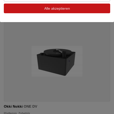
28,50 €
Alle akzeptieren
Okki Nokki
ONE DV
Plattensp. Zubehör