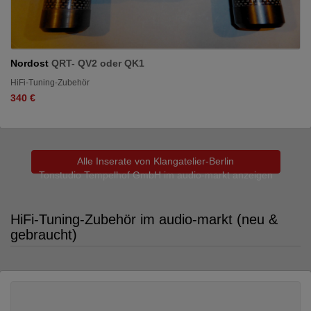
Nordost
QRT- QV2 oder QK1
HiFi-Tuning-Zubehör
340 €
Alle Inserate von Klangatelier-Berlin
Tonstudio Tempelhof GmbH im audio-markt anzeigen
HiFi-Tuning-Zubehör im audio-markt (neu &
gebraucht)