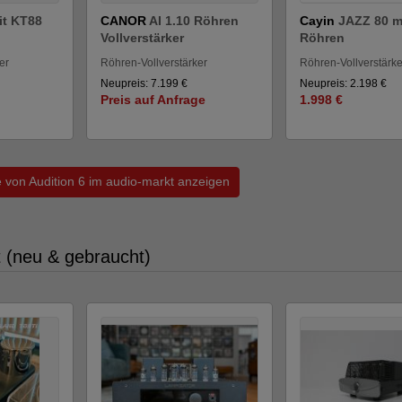
it KT88
CANOR
AI 1.10 Röhren
Cayin
JAZZ 80 m
Vollverstärker
Röhren
er
Röhren-Vollverstärker
Röhren-Vollverstärke
Neupreis: 7.199 €
Neupreis: 2.198 €
Preis auf Anfrage
1.998 €
e von Audition 6 im audio-markt anzeigen
t (neu & gebraucht)