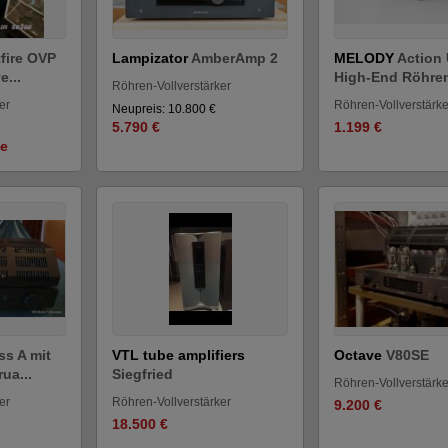
tfire OVP
Lampizator
AmberAmp 2
MELODY
Action 
e...
High-End Röhren
Röhren-Vollverstärker
er
Röhren-Vollverstärke
Neupreis: 10.800 €
5.790 €
1.199 €
ge
ss A mit
VTL tube amplifiers
Octave
V80SE
ua...
Siegfried
Röhren-Vollverstärke
er
Röhren-Vollverstärker
9.200 €
18.500 €