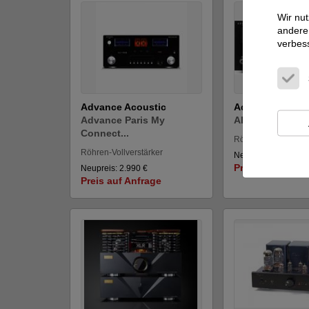
Wir nut
andere 
verbes
Advance Acoustic
Advance Acous
Advance Paris My
APEX
Connect...
Röhren-Vollverstärk
Röhren-Vollverstärker
Neupreis: 3.490 €
Preis auf Anfra
Neupreis: 2.990 €
Preis auf Anfrage