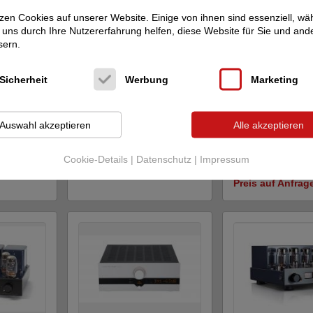
zen Cookies auf unserer Website. Einige von ihnen sind essenziell, w
uns durch Ihre Nutzererfahrung helfen, diese Website für Sie und and
sern.
Sicherheit
Werbung
Marketing
tic
A12
Advance Acoustic
Advance Acoust
Advance Paris X-P1200
Advance Paris N
Auswahl akzeptieren
Alle akzeptieren
i19...
er
Vorverstärker / Prozessor
Vollverstärker
Neupreis: 3.500 €
Cookie-Details
|
Datenschutz
|
Impressum
ge
2.990 €
Neupreis: 5.490 €
Preis auf Anfrag