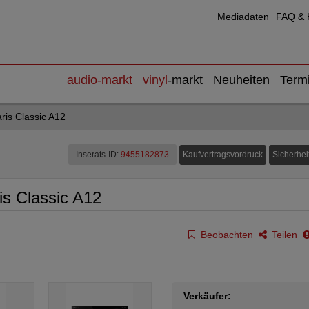
Mediadaten
FAQ & H
audio
-markt
vinyl
-markt
Neuheiten
Term
ris Classic A12
Kaufvertragsvordruck
Sicherhei
Inserats-ID:
9455182873
s Classic A12
Beobachten
Teilen
Verkäufer: