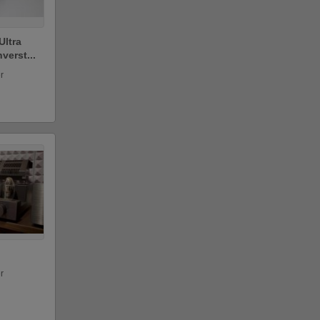
Ultra
verst...
r
r