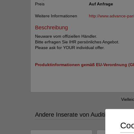
Preis
Auf Anfrage
Weitere Informationen
http://www.advance-par
Beschreibung
Neuware vom offiziellen Händler.
Bitte erfragen Sie IHR persönliches Angebot.
Please ask for YOUR individual offer.
Produktinformationen gemäß EU-Verordnung (G
Viellei
Andere Inserate von Audition 6 im au
Coo