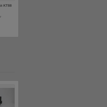
it KT88
r