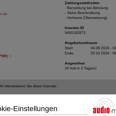
Zahlungsmethoden
- Barzahlung bei Abholung
- Siehe Beschreibung
is.de
- Vorkasse (Überweisung)
Inserats-ID
9455182873
Angebotszeitraum
Start:
04.08.2026 - 0
Ende:
03.10.2026 - 0
PSR)
Angesehen
24 mal in 3 Tag(en)
cht interessieren Sie diese Inserate:
dio-markt
kie-Einstellungen