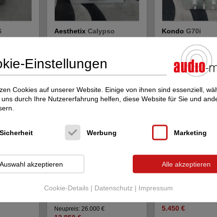
S
Aesthetix
Calypso
Kondo
G70i
Röhren-Vorverstärker
Röhren-Vorverstärke
Neupreis: 8.950 €
Neupreis: 36.500 €
kie-Einstellungen
4.950 €
19.950 €
zen Cookies auf unserer Website. Einige von ihnen sind essenziell, w
uns durch Ihre Nutzererfahrung helfen, diese Website für Sie und and
sern.
Sicherheit
Werbung
Marketing
Auswahl akzeptieren
Alle akzeptieren
Audio Research
McIntosh
C-8 + 
Reference 6 SE
Cookie-Details
|
Datenschutz
|
Impressum
er
Röhren-Vorverstärke
Röhren-Vorverstärker
Neupreis: 7.500 €
5.450 €
Neupreis: 26.000 €