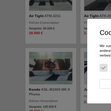
Air Tight
ATM-2211
Air Tight
ATH-3
Röhren-Endverstärker
Phonoverstärker
Neupreis: 36.000 €
Neupreis: 3.200 €
Coo
28.950 €
2.850 €
Wir nut
andere 
verbes
Kondo
KSL-M1000 MK II
Jadis
DPL2
Phono
Röhren-Vorverstärk
Röhren-Vorverstärker
2.450 €
Neupreis: 100.000 €