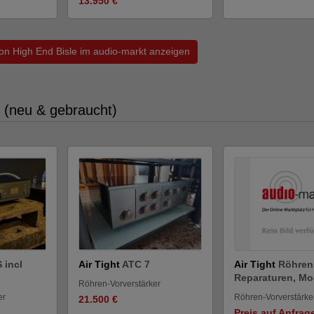
13.950 €
von High End Bisle im audio-markt anzeigen
 (neu & gebraucht)
 incl
Air Tight
ATC 7
Air Tight
Röhren
Reparaturen, Mod
Röhren-Vorverstärker
er
Röhren-Vorverstärke
21.500 €
Preis auf Anfrag