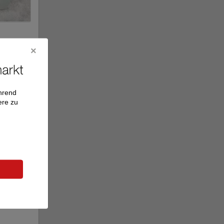
r
ährend
ere zu
DA-2
r