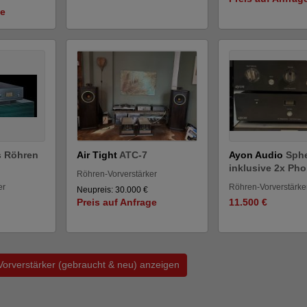
ge
s Röhren
Air Tight
ATC-7
Ayon Audio
Sphe
inklusive 2x Pho.
Röhren-Vorverstärker
er
Röhren-Vorverstärke
Neupreis: 30.000 €
Preis auf Anfrage
11.500 €
Vorverstärker (gebraucht & neu) anzeigen