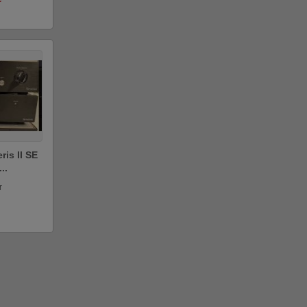
ris II SE
..
r