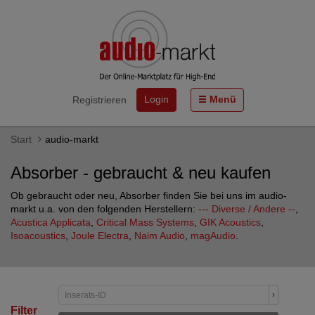
Login
Menü
Registrieren
Start
audio-markt
Absorber - gebraucht & neu kaufen
Ob gebraucht oder neu, Absorber finden Sie bei uns im audio-
markt u.a. von den folgenden Herstellern:
--- Diverse / Andere --
,
Acustica Applicata
,
Critical Mass Systems
,
GIK Acoustics
,
Isoacoustics
,
Joule Electra
,
Naim Audio
,
magAudio
.
›
Filter