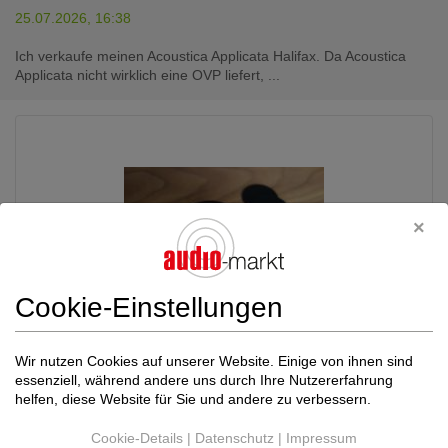
25.07.2026, 16:38
Ich verkaufe meinen Acoustica Applicata Halifax. Da Acoustica
Applicata nicht wirklich eine OVP liefert, ...
Cookie-Einstellungen
Wir nutzen Cookies auf unserer Website. Einige von ihnen sind
Critical Mass Systems
Center
435,00 €
essenziell, während andere uns durch Ihre Nutzererfahrung
Stage Ultra TC und andere - die
Neupreis: 435,00 €
helfen, diese Website für Sie und andere zu verbessern.
mit Abstand besten!
Absorber
Cookie-Details
|
Datenschutz
|
Impressum