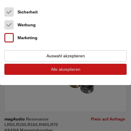
Deutschland (31515)
Händler
Sicherheit
25.07.2026, 11:05
Werbung
Die ultimativen Untersetzer für Highend-Geräte mit zurecht
großer Resonanz im Netz und unvergleichlicher ...
Marketing
Auswahl akzeptieren
Alle akzeptieren
magAudio
Resonance
Preis auf Anfrage
LR5/LR10/LR16/LR40/LR70
HA&NA Magnetabsorber