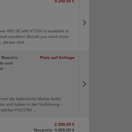
9.200,00 €
ave V80 SE with KT150 is available in
good condition.Should you need more
, please click ...
, Maestro,
Preis auf Anfrage
ute und
it
hren die italienische Marke Audio
ute und haben in der Vorführung: -
rstärker PUCCINI ...
2.380,00 €
Neupreis: 4.000,00 €