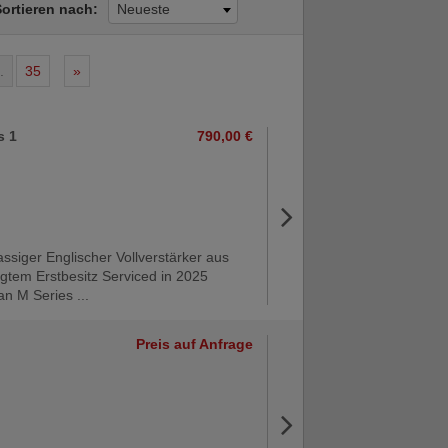
Sortieren nach:
Neueste
.
35
»
s 1
790,00 €
assiger Englischer Vollverstärker aus
egtem Erstbesitz Serviced in 2025
n M Series ...
Preis auf Anfrage