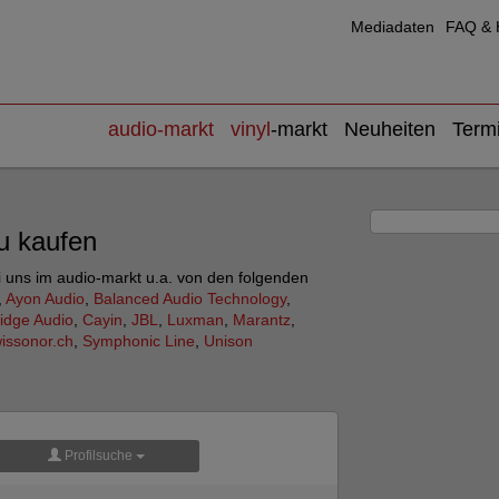
Mediadaten
FAQ & H
audio
-markt
vinyl
-markt
Neuheiten
Term
eu kaufen
i uns im audio-markt u.a. von den folgenden
,
Ayon Audio
,
Balanced Audio Technology
,
idge Audio
,
Cayin
,
JBL
,
Luxman
,
Marantz
,
issonor.ch
,
Symphonic Line
,
Unison
Profilsuche