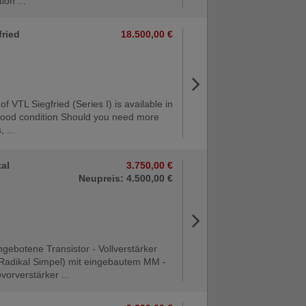
ion ...
fried
18.500,00 €
 of VTL Siegfried (Series I) is available in
good condition Should you need more
, ...
kal
3.750,00 €
Neupreis: 4.500,00 €
gebotene Transistor - Vollverstärker
(Radikal Simpel) mit eingebautem MM -
orverstärker ...