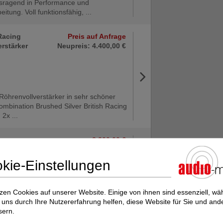
sragend in Performance und
eitung. Voll funktionsfähig, ...
 Racing
Preis auf Anfrage
rstärker
Neupreis: 4.400,00 €
Röhrenvollverstärker in sehr schöner
ombination Brushed Silver British Racing
2x ...
8.800,00 €
Neupreis: 12.800,00 €
kie-Einstellungen
m krásně provedený integrovaný
zen Cookies auf unserer Website. Einige von ihnen sind essenziell, w
ovač Luxman L509Z s výborným phono
uns durch Ihre Nutzererfahrung helfen, diese Website für Sie und and
esilovačem . Stav nového ...
sern.