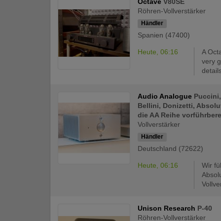
Octave
V80SE
Röhren-Vollverstärker
Händler
Spanien (47400)
Heute, 06:16
A Oct
very 
details
Audio Analogue
Puccini
Bellini, Donizetti, Absol
die AA Reihe vorführbere
Vollverstärker
Händler
Deutschland (72622)
Heute, 06:16
Wir fü
Absol
Vollve
Unison Research
P-40
Röhren-Vollverstärker