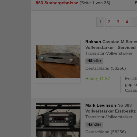
863 Suchergebnisse
(Seite 1 von 35)
1
2
3
4
..
Roksan
Caspian M Serie
Vollverstärker - Serviced
Transistor-Vollverstärker
Händler
Deutschland (58256)
Heute, 11:37
Erstkl
gepfl
Caspia
Mark Levinson
No 383
Vollverstärker Erstbesitz
Transistor-Vollverstärker
Händler
Deutschland (58256)