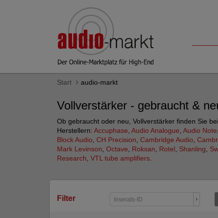
Start
audio-markt
Vollverstärker - gebraucht & n
Ob gebraucht oder neu, Vollverstärker finden Sie be
Herstellern:
Accuphase
,
Audio Analogue
,
Audio Note
Block Audio
,
CH Precision
,
Cambridge Audio
,
Cambr
Mark Levinson
,
Octave
,
Roksan
,
Rotel
,
Shanling
,
Sw
Research
,
VTL tube amplifiers
.
Filter
›