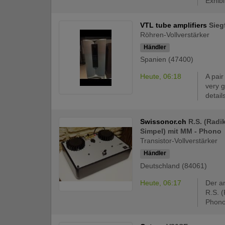
Exhibit
VTL tube amplifiers
Sieg
Röhren-Vollverstärker
Händler
Spanien (47400)
Heute, 06:18
A pair
very 
details
Swissonor.ch
R.S. (Radi
Simpel) mit MM - Phono
Transistor-Vollverstärker
Händler
Deutschland (84061)
Heute, 06:17
Der an
R.S. 
Phonov