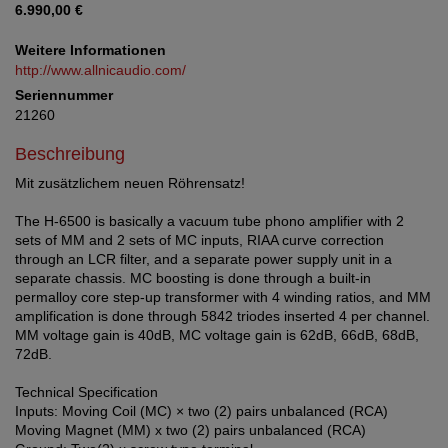
6.990,00 €
Weitere Informationen
http://www.allnicaudio.com/
Seriennummer
21260
Beschreibung
Mit zusätzlichem neuen Röhrensatz!
The H-6500 is basically a vacuum tube phono amplifier with 2
sets of MM and 2 sets of MC inputs, RIAA curve correction
through an LCR filter, and a separate power supply unit in a
separate chassis. MC boosting is done through a built-in
permalloy core step-up transformer with 4 winding ratios, and MM
amplification is done through 5842 triodes inserted 4 per channel.
MM voltage gain is 40dB, MC voltage gain is 62dB, 66dB, 68dB,
72dB.
Technical Specification
Inputs: Moving Coil (MC) × two (2) pairs unbalanced (RCA)
Moving Magnet (MM) x two (2) pairs unbalanced (RCA)