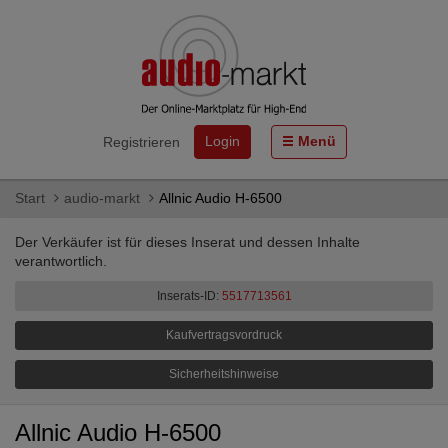
Login
Menü
Registrieren
Start
audio-markt
Allnic Audio H-6500
Der Verkäufer ist für dieses Inserat und dessen Inhalte
verantwortlich.
Inserats-ID:
5517713561
Kaufvertragsvordruck
Sicherheitshinweise
Allnic Audio H-6500