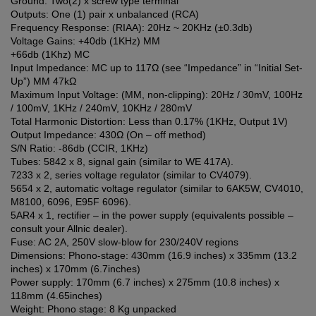
Ground: Two(2) x screw type terminal
Outputs: One (1) pair x unbalanced (RCA)
Frequency Response: (RIAA): 20Hz ~ 20KHz (±0.3db)
Voltage Gains: +40db (1KHz) MM
+66db (1Khz) MC
Input Impedance: MC up to 117Ω (see “Impedance” in “Initial Set-
Up”) MM 47kΩ
Maximum Input Voltage: (MM, non-clipping): 20Hz / 30mV, 100Hz
/ 100mV, 1KHz / 240mV, 10KHz / 280mV
Total Harmonic Distortion: Less than 0.17% (1KHz, Output 1V)
Output Impedance: 430Ω (On – off method)
S/N Ratio: -86db (CCIR, 1KHz)
Tubes: 5842 x 8, signal gain (similar to WE 417A).
7233 x 2, series voltage regulator (similar to CV4079).
5654 x 2, automatic voltage regulator (similar to 6AK5W, CV4010,
M8100, 6096, E95F 6096).
5AR4 x 1, rectifier – in the power supply (equivalents possible –
consult your Allnic dealer).
Fuse: AC 2A, 250V slow-blow for 230/240V regions
Dimensions: Phono-stage: 430mm (16.9 inches) x 335mm (13.2
inches) x 170mm (6.7inches)
Power supply: 170mm (6.7 inches) x 275mm (10.8 inches) x
118mm (4.65inches)
Weight: Phono stage: 8 Kg unpacked