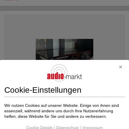
Cookie-Einstellungen
Wir nutzen Cookies auf unserer Website. Einige von ihnen sind
essenziell, während andere uns durch Ihre Nutzererfahrung
Tom Evans
THE VIBE plus PULSE 2
helfen, diese Website für Sie und andere zu verbessern.
Transistor-Vorverstärker
Neupreis: 8.990 €
Cookie-Details
|
Datenschutz
|
Impressum