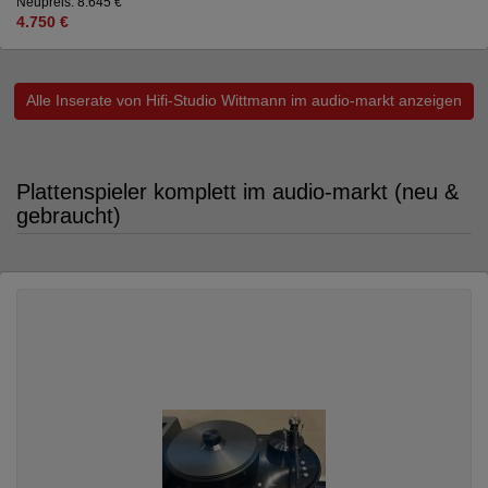
Neupreis: 8.645 €
4.750 €
Alle Inserate von Hifi-Studio Wittmann im audio-markt anzeigen
Plattenspieler komplett im audio-markt (neu &
gebraucht)