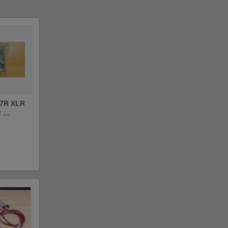
7R XLR
...