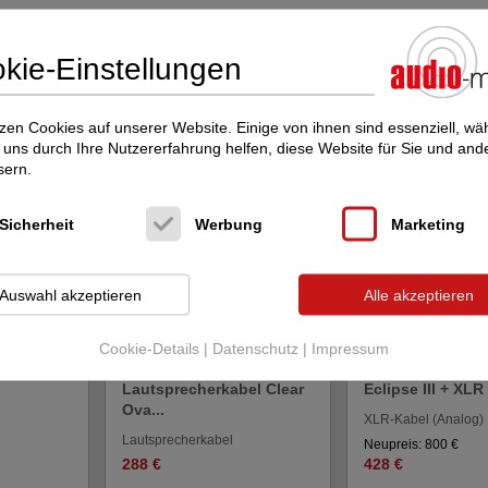
kie-Einstellungen
cht interessieren Sie diese Inserate:
N FALKENSEE im audio-markt
zen Cookies auf unserer Website. Einige von ihnen sind essenziell, w
uns durch Ihre Nutzererfahrung helfen, diese Website für Sie und and
sern.
Sicherheit
Werbung
Marketing
Auswahl akzeptieren
Alle akzeptieren
Cookie-Details
|
Datenschutz
|
Impressum
lus Oval 2
Analysis Plus
Wireworld Audi
Lautsprecherkabel Clear
Eclipse III + XLR 
Ova...
XLR-Kabel (Analog)
Lautsprecherkabel
Neupreis: 800 €
288 €
428 €