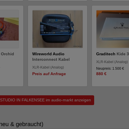
 Orchid
Wireworld Audio
Graditech
Kide 
Interconnect Kabel
XLR-Kabel (Analog)
)
XLR-Kabel (Analog)
Neupreis: 1.500 €
Preis auf Anfrage
880 €
IFISTUDIO IN FALKENSEE im audio-markt anzeigen
neu & gebraucht)