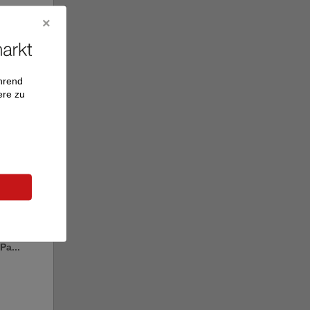
ährend
ere zu
o
Gold
Pa...