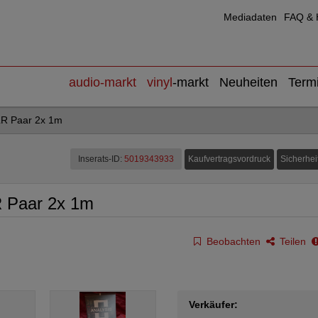
Mediadaten
FAQ & H
audio
-markt
vinyl
-markt
Neuheiten
Term
LR Paar 2x 1m
Kaufvertragsvordruck
Sicherhei
Inserats-ID:
5019343933
R Paar 2x 1m
Beobachten
Teilen
Verkäufer: