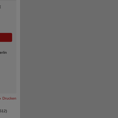
E
rlin
Drucken
612)