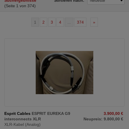
Suchergebnisse
Sortieren nach:
Neueste
(Seite 1 von 374)
1
2
3
4
...
374
»
Esprit Cables
ESPRIT EUREKA G9
3.900,00 €
interconnects XLR
Neupreis: 9.800,00 €
XLR-Kabel (Analog)