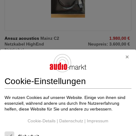
Ansuz acoustics
Mainz C2
1.980,00 €
Netzkabel HighEnd
Neupreis: 3.600,00 €
Netzkabel
Slowenien (2000)
Händler
Heute, 11:23
Cookie-Einstellungen
Sehr gutes high-end Kabel von Ansuz. Ovp und Rechnung
vorhanden. Es sind 2 stk vorhanden. Auch in ...
Wir nutzen Cookies auf unserer Website. Einige von ihnen sind
essenziell, während andere uns durch Ihre Nutzererfahrung
helfen, diese Website für Sie und andere zu verbessern.
Cookie-Details
|
Datenschutz
|
Impressum