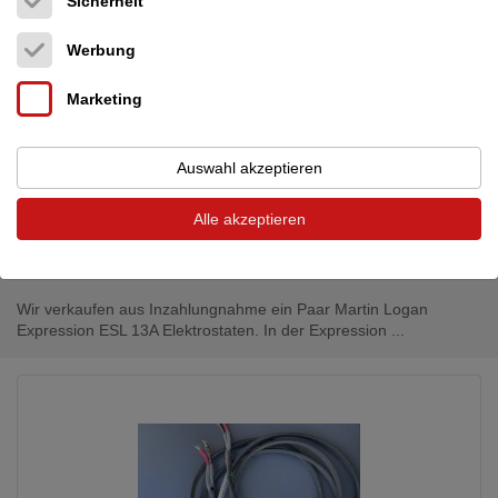
Sicherheit
Werbung
Marketing
Martin Logan
Expression ESL 13
13.990,00 €
Auswahl akzeptieren
A elektrostatische Lautsprecher
Neupreis: 24.500,00 €
Standlautsprecher
Alle akzeptieren
Deutschland (96114)
Händler
Heute, 11:11
Wir verkaufen aus Inzahlungnahme ein Paar Martin Logan
Expression ESL 13A Elektrostaten. In der Expression ...