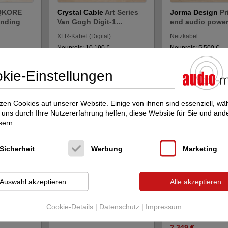
QKORE
Crystal Cable
Art Series
Jorma Design
Pr
unding
Van Gogh Digit-1...
end audio power 
XLR-Kabel (Digital)
Netzkabel
Neupreis: 10.190 €
Neupreis: 5.500 €
5.499 €
2.899 €
kie-Einstellungen
zen Cookies auf unserer Website. Einige von ihnen sind essenziell, w
uns durch Ihre Nutzererfahrung helfen, diese Website für Sie und and
sern.
Sicherheit
Werbung
Marketing
 Supreme
Jorma Design
Prime high
Transparent Aud
Auswahl akzeptieren
Alle akzeptieren
end...
end audio power c...
Reference XL hi
d...
Netzkabel
Cookie-Details
|
Datenschutz
|
Impressum
Cinchkabel (Digital)
Neupreis: 4.650 €
2.499 €
Neupreis: 4.799 €
2.349 €