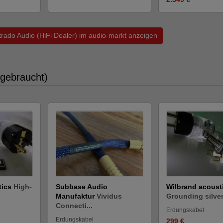
trado Audio (HiFi Dealer) im audio-markt anzeigen
 gebraucht)
tics
High-
Subbase Audio
Wilbrand acoust
Manufaktur
Vividus
Grounding silver 
Connecti...
Erdungskabel
Erdungskabel
299 €