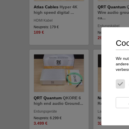
Atlas Cables
Hyper 4K
QRT Quantum
high speed digital ...
Wire audio gro
ca...
HDMI Kabel
Erdungskabel
Neupreis: 179 €
109 €
Neupreis: 519 €
299 €
Coo
Wir nut
andere 
verbes
QRT Quantum
QKORE 6
Nordost
Odin 2
high end audio Ground...
Reference high 
Erdungsgeräte
Lautsprecherkabel
Neupreis: 6.299 €
Neupreis: 84.830 €
3.499 €
32.999 €