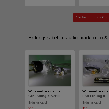
Alle Inserate von Con
Erdungskabel im audio-markt (neu &
Wilbrand acoustics
Wilbrand acous
Grounding silver III
End Erdung II
Erdungskabel
Erdungskabel
299 €
199 €