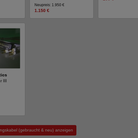
Neupreis: 1.950 €
1.150 €
tics
 III
ungskabel (gebraucht & neu) anzeigen