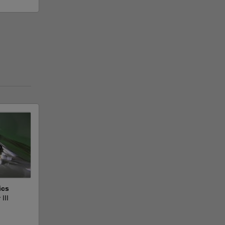
ics
III