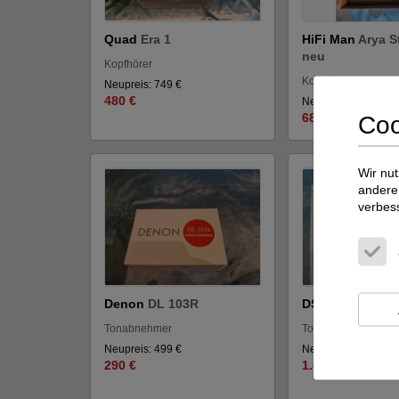
Quad
Era 1
HiFi Man
Arya S
neu
Kopfhörer
Kopfhörer
Neupreis: 749 €
480 €
Neupreis: 1.499 €
680 €
Coo
Wir nut
andere 
verbes
Denon
DL 103R
DS Audio
DS 00
Tonabnehmer
Tonabnehmer
Neupreis: 499 €
Neupreis: 2.500 €
290 €
1.880 €