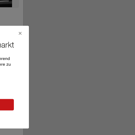
ährend
ere zu
gnus 1m