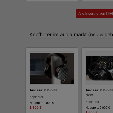
Alle Inserate von H
Kopfhörer im audio-markt (neu & geb
Audeze
MM-500
Audeze
MM-500
New
Kopfhörer
Kopfhörer
Neupreis: 2.000 €
1.700 €
Neupreis: 2.000 €
1.600 €