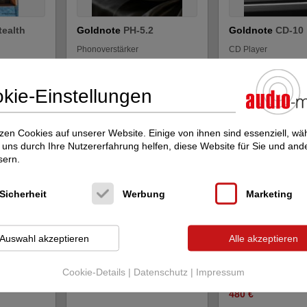
tealth
Goldnote
PH-5.2
Goldnote
CD-10
Phonoverstärker
CD Player
950 €
1.890 €
kie-Einstellungen
zen Cookies auf unserer Website. Einige von ihnen sind essenziell, w
uns durch Ihre Nutzererfahrung helfen, diese Website für Sie und and
sern.
Sicherheit
Werbung
Marketing
3
DS Audio
Mr. Nixie XLR
Cardas Audio
Auswahl akzeptieren
Alle akzeptieren
Tonarmkabel Cy
Phonoverstärker
Phono-Cinchkabel
Neupreis: 1.829 €
Cookie-Details
|
Datenschutz
|
Impressum
1.380 €
Neupreis: 600 €
480 €