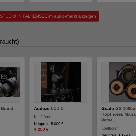
IFISTUDIO IN FALKENSEE im audio-markt anzeigen
raucht)
 Brand
Audeze
LCD-5
Grado
GS-1000e
Kopfhörer, Maha
Kopfhörer
Versa...
Neupreis: 5.000 €
Kopfhörer
4.250 €
Neupreis: 1.199 €