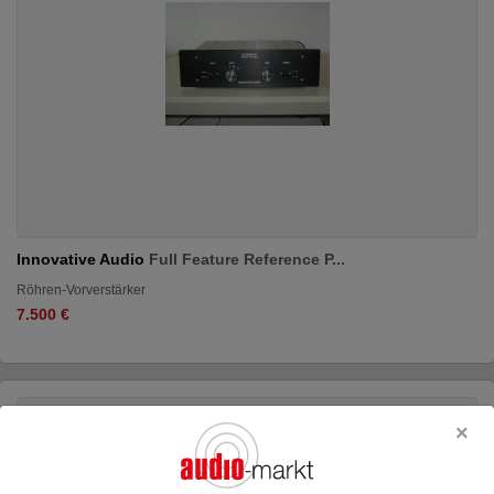
Innovative Audio
Full Feature Reference P...
Röhren-Vorverstärker
7.500 €