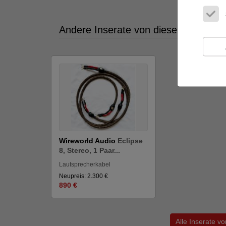
Viellei
Andere Inserate von diesem Benutze
Wireworld Audio
Eclipse
8, Stereo, 1 Paar...
Lautsprecherkabel
Neupreis: 2.300 €
890 €
Alle Inserate v