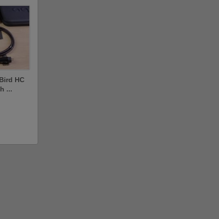
eBird HC
 ...