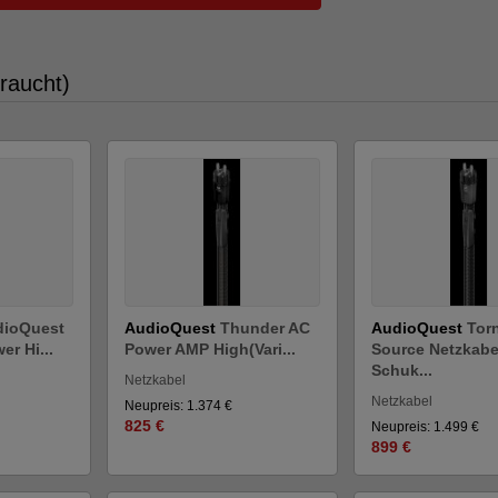
raucht)
dioQuest
AudioQuest
Thunder AC
AudioQuest
Tor
r Hi...
Power AMP High(Vari...
Source Netzkabe
Schuk...
Netzkabel
Netzkabel
Neupreis: 1.374 €
825 €
Neupreis: 1.499 €
899 €