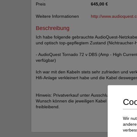
Preis
645,00 €
Weitere Informationen
http://www.audioquest.
Beschreibung
Ich habe folgende gebrauchte AudioQuest-Netzkabe
und optisch top-gepflegtem Zustand (Nichtraucher-
- AudioQuest Tornado 72 v DBS (Amp - High Current
verfügbar)
Ich war mit den Kabeln stets sehr zufrieden und verka
Hifi-Anlage verkleinert habe und die Kabel deswege
Hinweis: Privatverkauf unter Ausschluss jeglicher G
Coo
Wunsch können die jeweiligen Kabel gerne vorab be
freibleibend.
Wir nut
andere 
verbes