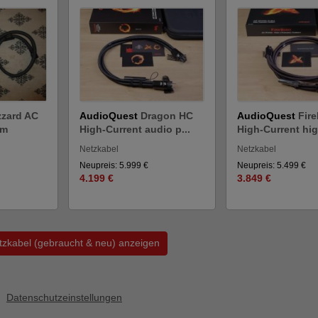
zzard AC
AudioQuest
Dragon HC
AudioQuest
Fir
 m
High-Current audio p...
High-Current high
Netzkabel
Netzkabel
Neupreis: 5.999 €
Neupreis: 5.499 €
4.199 €
3.849 €
etzkabel (gebraucht & neu) anzeigen
Datenschutzeinstellungen