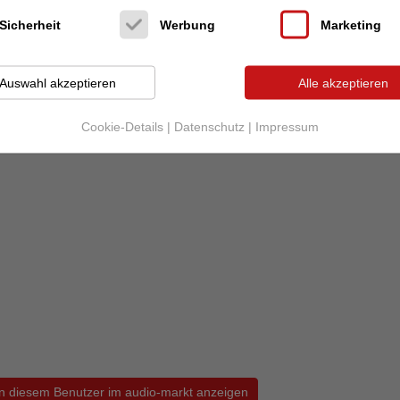
cht interessieren Sie diese Inserate:
Sicherheit
Werbung
Marketing
r im audio-markt
Auswahl akzeptieren
Alle akzeptieren
Cookie-Details
|
Datenschutz
|
Impressum
on diesem Benutzer im audio-markt anzeigen