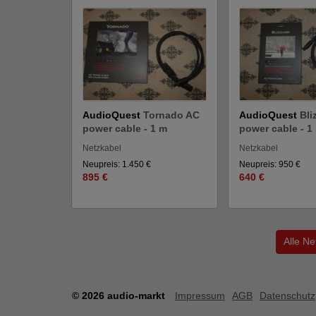
AudioQuest
Tornado AC
AudioQuest
Bli
power cable - 1 m
power cable - 1
Netzkabel
Netzkabel
Neupreis: 1.450 €
Neupreis: 950 €
895 €
640 €
Alle N
© 2026 audio-markt
Impressum
AGB
Datenschutz