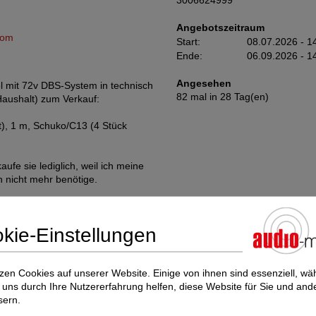
3006624999
Angebotszeitraum
com
Start:
08.07.2026 - 1
Ende:
06.09.2026 - 1
Angesehen
l mit 72v DBS-System in technisch
82 mal in 28 Tag(en)
Haushalt) zum Verkauf:
), 1 m, Schuko/C13 (4 Stück
ufe sie lediglich, weil ich meine
n nicht mehr benötige.
ewährleistung für Sachmängel. Auf
kie-Einstellungen
i mir getestet werden. Angebot
zen Cookies auf unserer Website. Einige von ihnen sind essenziell, w
uns durch Ihre Nutzererfahrung helfen, diese Website für Sie und and
sern.