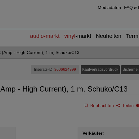
Mediadaten
FAQ & H
audio
-markt
vinyl
-markt
Neuheiten
Term
(Amp - High Current), 1 m, Schuko/C13
Kaufvertragsvordruck
Sicherhei
Inserats-ID:
3006624999
Amp - High Current), 1 m, Schuko/C13
Beobachten
Teilen
Verkäufer: