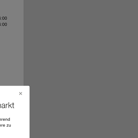
4:00
4:00
ährend
ere zu