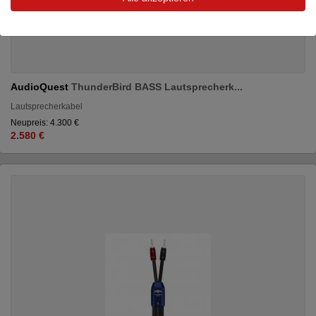
AudioQuest
ThunderBird BASS Lautsprecherk...
Lautsprecherkabel
Neupreis: 4.300 €
2.580 €