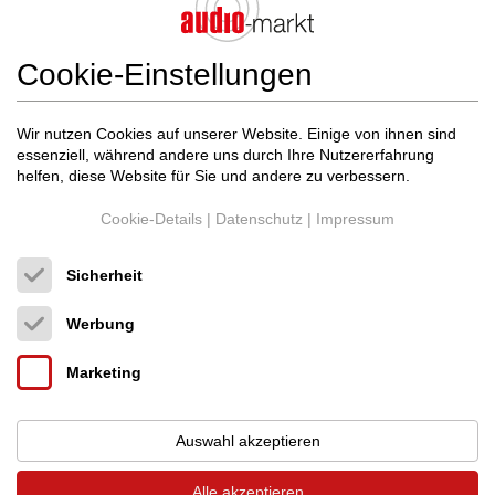
Cookie-Einstellungen
AudioQuest
Robin Hood Zero Single-Wire (2...
Wir nutzen Cookies auf unserer Website. Einige von ihnen sind
Lautsprecherkabel
essenziell, während andere uns durch Ihre Nutzererfahrung
helfen, diese Website für Sie und andere zu verbessern.
Neupreis: 2.099 €
1.499 €
Cookie-Details
|
Datenschutz
|
Impressum
Sicherheit
Werbung
Marketing
Auswahl akzeptieren
Alle akzeptieren