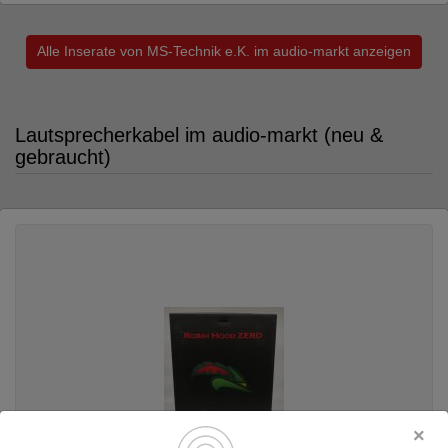
Alle Inserate von MS-Technik e.K. im audio-markt anzeigen
Lautsprecherkabel im audio-markt (neu &
gebraucht)