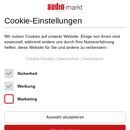
Cookie-Einstellungen
Wir nutzen Cookies auf unserer Website. Einige von ihnen sind
Avalon Acoustics
Indra II Diamond
essenziell, während andere uns durch Ihre Nutzererfahrung
Standlautsprecher
helfen, diese Website für Sie und andere zu verbessern.
Neupreis: 48.000 €
14.500 €
Cookie-Details
|
Datenschutz
|
Impressum
Sicherheit
Werbung
Marketing
Auswahl akzeptieren