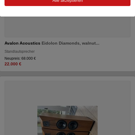
Alle akzeptieren
Avalon Acoustics
Eidolon Diamonds, walnut...
Standlautsprecher
Neupreis: 68.000 €
22.000 €