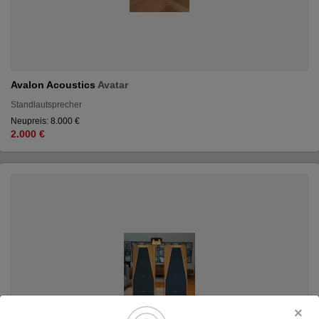
Avalon Acoustics
Avatar
Standlautsprecher
Neupreis: 8.000 €
2.000 €