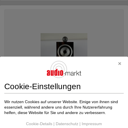
Cookie-Einstellungen
Wir nutzen Cookies auf unserer Website. Einige von ihnen sind
B&W
705 Signature Datuk Gloss
essenziell, während andere uns durch Ihre Nutzererfahrung
helfen, diese Website für Sie und andere zu verbessern.
Kompaktlautsprecher
Neupreis: 3.500 €
Cookie-Details
|
Datenschutz
|
Impressum
2.990 €